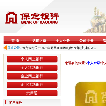
首 页
党建之窗
个人业务
公司业务
最新公告:
保定银行关于2026年元旦期间网点营业时间安排的公告
保定银行个人贷款正常履约年化综合融资成本公示
关于保定银行股份有限公司与农银理财有限责任公司开
个人网上银行
展合作的公告
您现在的位置:\
个人金融
\
保定银行关于2026年端午节期间网点营业时间安排的公
个人移动银行
告
企业网上银行
关于保定银行股份有限公司与华夏理财有限责任公司开
展合作的公告
企业移动银行
2026年全国保密教育宣传月公益宣传海报
保定银行关于2026年春节期间网点营业时间安排的公告
隶薪通
关于设立“征信权益保护站”的公告
客户服务